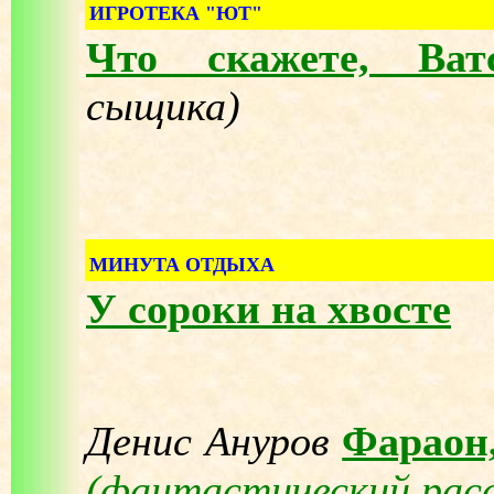
ИГРОТЕКА "ЮТ"
Что скажете, Ватс
сыщика)
МИНУТА ОТДЫХА
У сороки на хвосте
Денис Ануров
Фараон
(фантастический расс