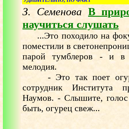
З. Семенова
В приро
научиться слушать
...Это походило на фоку
поместили в светонепрони
парой тумблеров - и в 
мелодия.
- Это так поет огурец
сотрудник Института п
Наумов. - Слышите, голос
быть, огурец свеж...