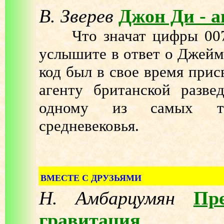
В. Зверев
Джон Ди - а
Что значат цифры 007? 
услышите в ответ о Джеймс
код был в свое время прис
агенту британской разв
одному из самых та
средневековья.
ВМЕСТЕ С ДРУЗЬЯМИ
Н. Амбарцумян
Пре
гравитация