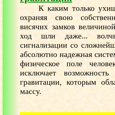
К каким только ухищре
охраняя свою собствен
висячих замков величино
ход шли даже... волч
сигнализации со сложнейш
абсолютно надежная систем
физическое поле челове
исключает возможность
гравитации, которым об
массу.