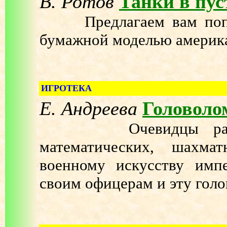
В. Ротов
Танки в пу
Предлагаем вам пополн
бумажной моделью америка
ИГРОТЕКА
Е. Андреева
Головоло
Очевидцы рассказы
математических, шахма
военному искусству имп
своим офицерам и эту голо