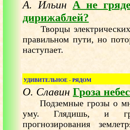
А. Ильин
А не гряде
дирижаблей?
Творцы электрических 
правильном пути, но пото
наступает.
УДИВИТЕЛЬНОЕ - РЯДОМ
О. Славин
Гроза небес
Подземные грозы о мног
уму. Глядишь, и гра
прогнозирования земле