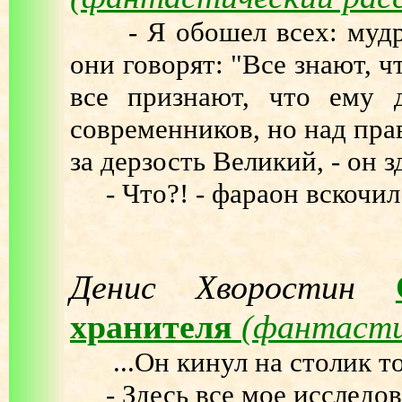
- Я обошел всех: мудрец
они говорят: "Все знают, 
все признают, что ему
современников, но над пра
за дерзость Великий, - он з
- Что?! - фараон вскочил 
Денис Хворостин
хранителя
(фантасти
...Он кинул на столик то
- Здесь все мое исследов