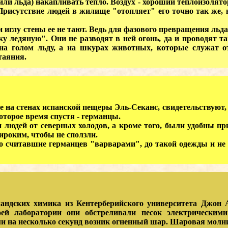
(или льда) накапливать тепло. Воздух - хороший теплоизолят
Присутствие людей в жилище "отопляет" его точно так же,
лу стены ее не тают. Ведь для фазового превращения льда
у ледяную". Они не разводят в ней огонь, да и проводят та
на голом льду, а на шкурах животных, которые служат 
таяния.
а стенах испанской пещеры Эль-Секанс, свидетельствуют, ч
оторое время спустя - германцы.
й от северных холодов, а кроме того, были удобны при в
ироким, чтобы не сползли.
читавшие германцев "варварами", до такой одежды и не до
дских химика из Кентерберийского университета Джон 
оей лаборатории они обстреливали песок электрическими
ами на несколько секунд возник огненный шар. Шаровая молн