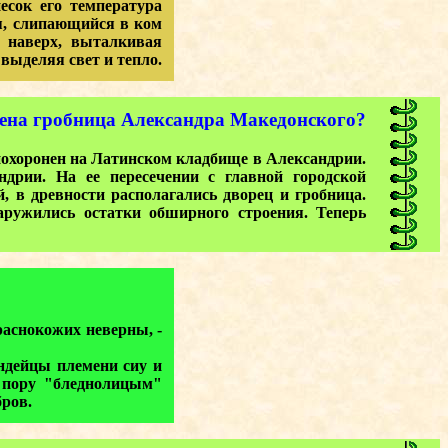
сок его температура
я, слипающийся в ком
 наверх, выталкивая
выделяя свет и тепло.
ена гробница Александра Македонского?
охоронен на Латинском кладбище в Александрии.
дрии. На ее пересечении с главной городской
й, в древности располагались дворец и гробница.
аружились остатки обширного строения. Теперь
аснокожих неверны, -
ндейцы племени сиу и
ю пору "бледнолицым"
ров.