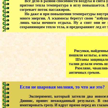
Все дело в разной способности воздуха и снега 
притоке тепла температура в иглу повышается. 
согревает поток пассажиров.
Но даже и при повышении температуры внутри иг
много энергии. А эскимосы берегут свою "избушк
лишь часы ночного отдыха. Ну а спят они не 
сохраняющим тепло тела, и предохраняют лед от 
Рисунки, найденные н
пошили кельты, а нек
Штаны защищали люде
талии делали очень ш
Римляне, чванливо с
античных греков.
Если не шаровая молния, то что же это?
Эксперимент, который затеяли два новозелан
Диннис, принес неожиданный результат. В св
имитировать грозу. И вдруг прямо перед их глаз