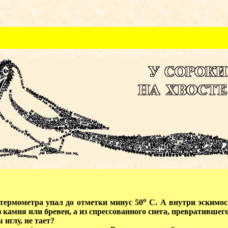
о
ермометра упал до отметки минус 50
С. А внутри эскимос
з камня или бревен, а из спрессованного снега, превративше
 иглу, не тает?