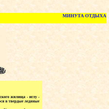
МИНУТА ОТДЫХА
ского жилища - иглу -
гося в твердые ледяные