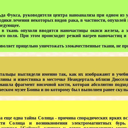
Фукса, руководителя центра наноанализа при одном из ун
дики лечения некоторых видов рака, в частности, опухолей 
ледующее.
ткань опухоли вводятся наночастицы окиси железа, а за
го поля. При этом происходит резкий нагрев наночастиц и
оляет прицельно уничтожать злокачественные ткани, не пр
альцы выглядели именно так, как их изображают в учебн
лины и известняка в местечке Неандерталь вблизи Дюссель
нашла фрагмент височной кости, которая абсолютно подход
дческом музее Бонна и по которому был выполнен ранее скул
е одна тайна Солнца - причина спорадических ярких всп
сти Солнца и возникновения электромагнитных бурь