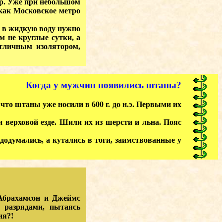
ор. Уже при небольшом
 как Московское метро
 в жидкую воду нужно
м не круглые сутки, а
отличным изолятором,
Когда у мужчин появились штаны?
то штаны уже носили в 600 г. до н.э. Первыми их
ерховой езде. Шили их из шерсти и льна. Пояс
думались, а кутались в тоги, заимствованные у
Абрахамсон и Джеймс
 разрядами, пытаясь
ия?!