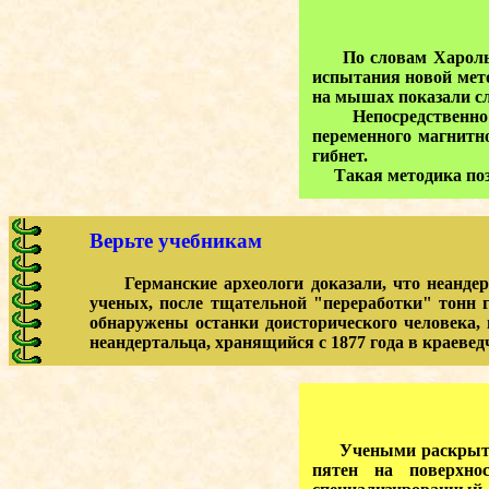
По словам Харольда 
испытания новой мето
на мышах показали с
Непосредственно в 
переменного магнитно
гибнет.
Такая методика позв
Верьте учебникам
Германские археологи доказали, что неандерт
ученых, после тщательной "переработки" тонн г
обнаружены останки доисторического человека, 
неандертальца, хранящийся с 1877 года в краеве
Учеными раскрыта ещ
пятен на поверхно