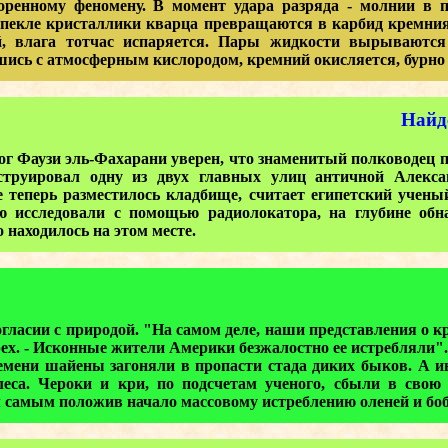
ному феномену. В момент удара разряда - молнии в пе
 пекле кристаллики кварца превращаются в карбид кремни
, влага тотчас испаряется. Пары жидкости вырываются
ись с атмосферным кислородом, кремний окисляется, бурно 
Найд
 Фаузи эль-Фахарани уверен, что знаменитый полководец п
струировал одну из двух главных улиц античной Алексан
е теперь разместилось кладбище, считает египетский учены
ю исследовали с помощью радиолокатора, на глубине обн
 находилось на этом месте.
сии с природой. "На самом деле, наши представления о кр
х. - Исконные жители Америки безжалостно ее истребляли".
ни шайены загоняли в пропасти стада диких быков. А и
леса. Чероки и кри, по подсчетам ученого, сбыли в сво
 самым положив начало массовому истреблению оленей и боб