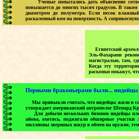
Ученые попытались дать объяснение сотворен
повышается до многих тысяч градусов. В таком
диаметром до полуметра. Если песок влажный
раскаленный ком на поверхность. А соприкоснувш
Египетский археолог
Эль-Фахарани рекон
магистралью, там, гд
Когда эту территори
раскопки покажут, что
Первыми браконьерами были... индейцы
Мы привыкли считать, что индейцы жили в согла
утверждает американский антрополог Шепард Кре
Для добычи нескольких бизонов индейцы племе
айова, охотясь, поджигали обширные участки 
миллионы звериных шкур в обмен на оружие, тем