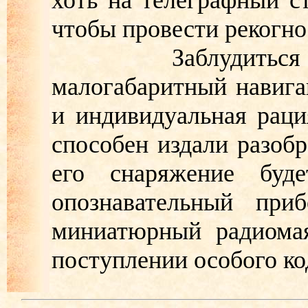
хоть на телеграфный ст
чтобы провести рекогно
Заблудиться сол
малогабаритный навига
и индивидуальная рац
способен издали разобр
его снаряжение буд
опознавательный при
миниатюрный радиома
поступлении особого ко