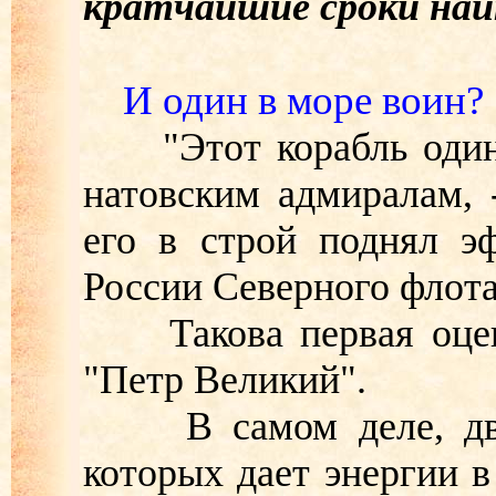
кратчайшие сроки найт
И один в море воин?
"Этот корабль один с
натовским адмиралам, 
его в строй поднял э
России Северного флота
Такова первая оценка
"Петр Великий".
В самом деле, два 
которых дает энергии в