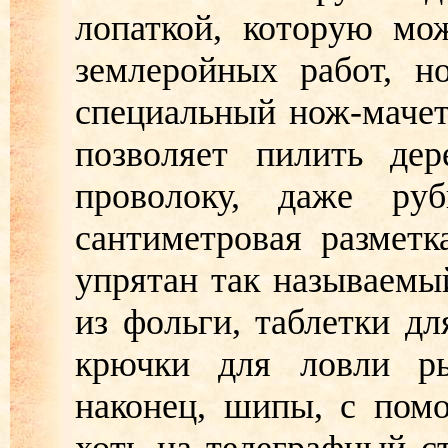
лопаткой, которую мо
землеройных работ, н
специальный нож-мачете
позволяет пилить дер
проволоку, даже ру
сантиметровая разметк
упрятан так называемы
из фольги, таблетки дл
крючки для ловли ры
наконец, шипы, с пом