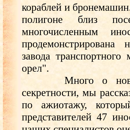
кораблей и бронемашин
полигоне близ по
многочисленным ино
продемонстрирована 
завода транспортного
орел".
Много о новой м
секретности, мы расска
по ажиотажу, которы
представителей 47 ино
наших специалистов оце