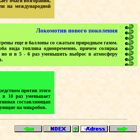
ает очаги возгорания,
али на международной
Локомотив нового поколения
мотрены еще и баллоны со сжатым природным газом.
 оба вида топлива одновременно, причем солярка
 но и в 5 - 6 раз уменьшить выброс в атмосферу
ы.
редством против этого
т в 10 раз уменьшает
Активная составляющая
вующие на микробов.