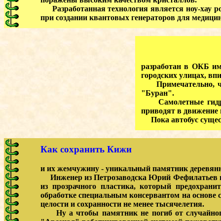
Разработанная технология является ноу-хау ро
при создании квантовых генераторов для медици
разработан в ОКБ им.
городских улицах, вп
Примечательно, что 
"Буран".
Самолетные гидроци
приводят в движение
Пока автобус сущест
Как сохранить Кижи
и их жемчужину - уникальный памятник деревянн
Инженер из Петрозаводска Юрий Фефилатьев пр
из прозрачного пластика, который предохрани
обработке специальным консервантом на основе с
целости и сохранности не менее тысячелетия.
Ну а чтобы памятник не погиб от случайного о