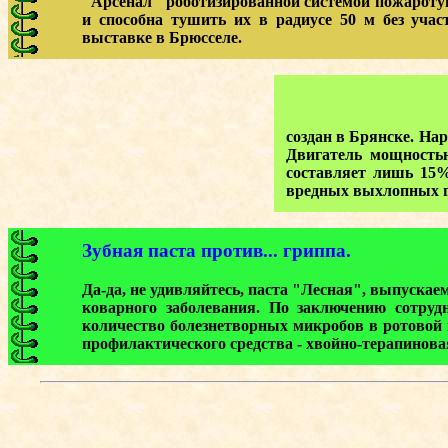
"Арсенал" роботизированной системой пожаротуше
и способна тушить их в радиусе 50 м без уча
выставке в Брюсселе.
создан в Брянске. На
Двигатель мощностью
составляет лишь 15%
вредных выхлопных га
Зубная паста против... гриппа.
Да-да, не удивляйтесь, паста "Лесная", выпуска
коварного заболевания. По заключению сотруд
количество болезнетворных микробов в ротовой 
профилактического средства - хвойно-терапинов