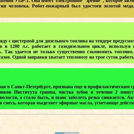
ния УПР-1. Она имеет электронное "зрение", которое засек
стия человека. Робот-пожарный был удостоен золотой мед
ряду с цистерной для дизельного топлива на тендере предус
 в 1200 л.с. работает в газодизельном цикле, используя
. Так удается не только существенно сэкономить топливо,
зов. Одной заправки хватает тепловозу на трое суток работ
емая в Санкт-Петербурге, признана еще и профилактическим с
ников Института гриппа, чистка зубов в течение 2 мину
полости, а стало быть, и шанс заболеть резко снижается. 
ая смесь, которая выделяет эфирные масла, угнетающе дейст