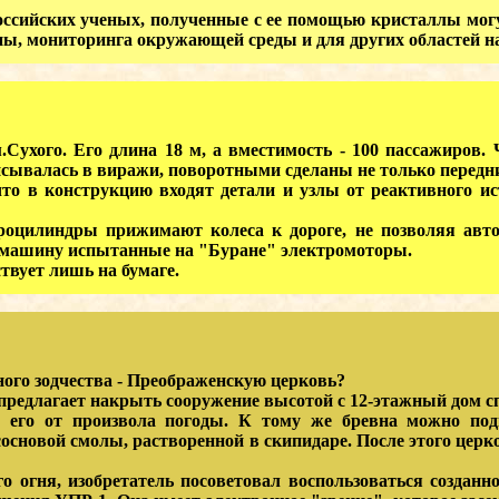
ссийских ученых, полученные с ее помощью кристаллы мог
ны, мониторинга окружающей среды и для других областей на
Сухого. Его длина 18 м, а вместимость - 100 пассажиров.
исывалась в виражи, поворотными сделаны не только передние
в конструкцию входят детали и узлы от реактивного истр
линдры прижимают колеса к дороге, не позволяя автобу
 машину испытанные на "Буране" электромоторы.
вует лишь на бумаге.
ого зодчества - Преображенскую церковь?
едлагает накрыть сооружение высотой с 12-этажный дом 
т его от произвола погоды. К тому же бревна можно под
основой смолы, растворенной в скипидаре. После этого церк
гня, изобретатель посоветовал воспользоваться созданно