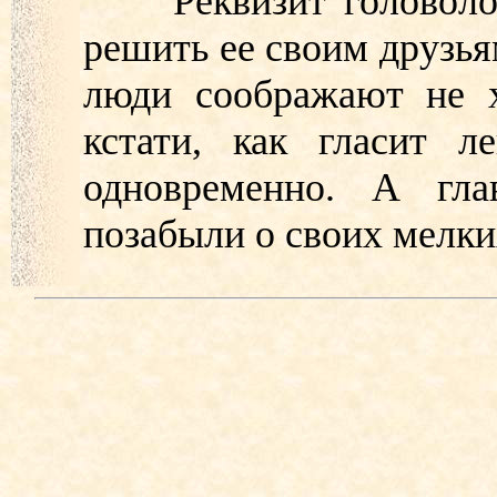
Реквизит головоломк
решить ее своим друзь
люди соображают не х
кстати, как гласит л
одновременно. А гла
позабыли о своих мелки