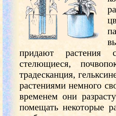
р
ц
п
в
придают растения 
стелющиеся, почвоп
традесканция, гельксин
растениями немного сво
временем они разраст
помещать некоторые ра