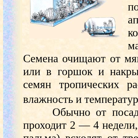
п
а
к
м
Семена очищают от мяк
или в горшок и накры
семян тропических ра
влажность и температур
Обычно от посадки 
проходит 2 — 4 недели,
пальма) всходят от тр