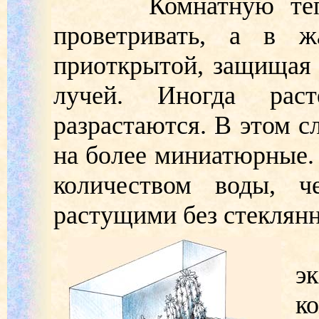
Комнатную теплиц
проветривать, а в ж
приоткрытой, защищая
лучей. Иногда рас
разрастаются. В этом с
на более миниатюрные.
количеством воды, ч
растущими без стеклянн
П
э
к