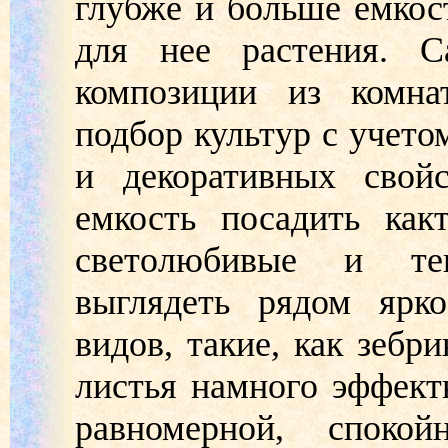
глубже и больше емкос
для нее растения. С
композиции из комн
подбор культур с учето
и декоративных свойс
емкость посадить как
светолюбивые и тен
выглядеть рядом ярк
видов, такие, как зебр
листья намного эффект
равномерной, споко