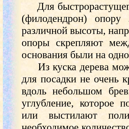
Для быстрорастущего 
(филодендрон) опору 
различной высоты, напр
опоры скрепляют межд
основания были на одно
Из куска дерева можн
для посадки не очень 
вдоль небольшом брев
углубление, которое 
или выстилают поли
необходимое количество