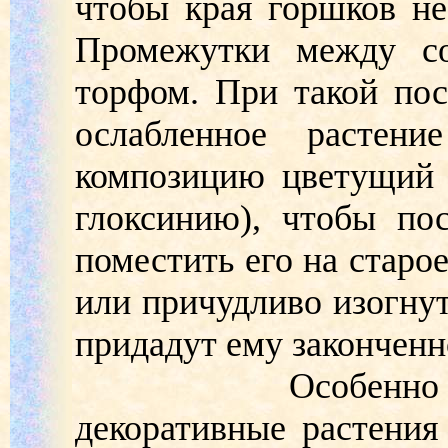
чтобы края горшков н
Промежутки между со
торфом. При такой пос
ослабленное растен
композицию цветущий 
глоксинию), чтобы по
поместить его на старо
или причудливо изогнут
придадут ему законченн
Особенно эф
декоративные растения