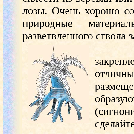
лозы. Очень хорошо со
природные материа
разветвленного ствола з
Из т
закреп
отличны
размещ
образ
(сигнон
сделайт