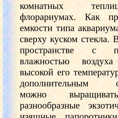
комнатных теп
флорариумах. Как пр
емкости типа аквариум
сверху куском стекла. 
пространстве с п
влажностью воздух
высокой его температур
дополнительным о
можно выращива
разнообразные экзоти
изящные папоротник