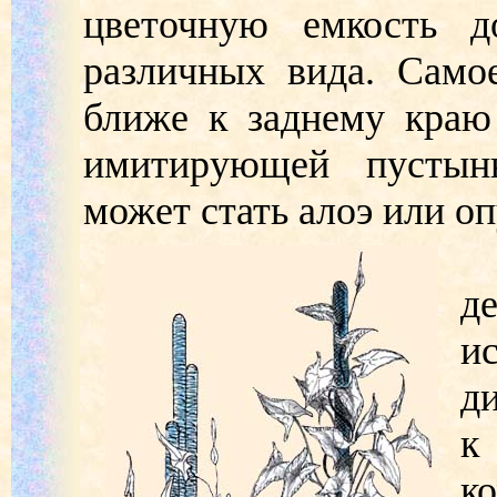
цветочную емкость д
различных вида. Само
ближе к заднему краю
имитирующей пустын
может стать алоэ или о
П
д
и
д
к
к