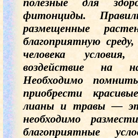
полезные для здо
фитонциды. Правил
размещенные расте
благоприятную среду
человека условия,
воздействие на на
Необходимо помнит
приобрести красивы
лианы и травы — эт
необходимо размес
благоприятные ус