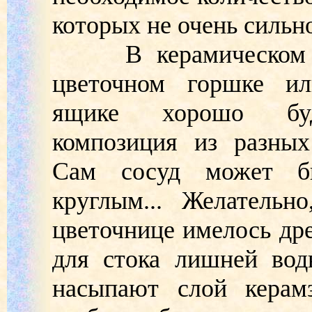
которых не очень сильн
В керамическом со
цветочном горшке ил
ящике хорошо буд
композиция из разных
Сам сосуд может бы
круглым... Желательн
цветочнице имелось др
для стока лишней вод
насыпают слой керам