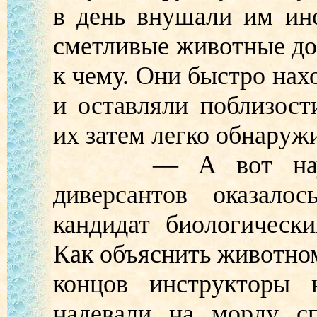
в день внушали им ин
сметливые животные дов
к чему. Они быстро нах
и оставляли поблизост
их затем легко обнаруж
— А вот научить
диверсантов оказало
кандидат биологическ
Как объяснить животном
концов инструкторы 
надевали на морду с