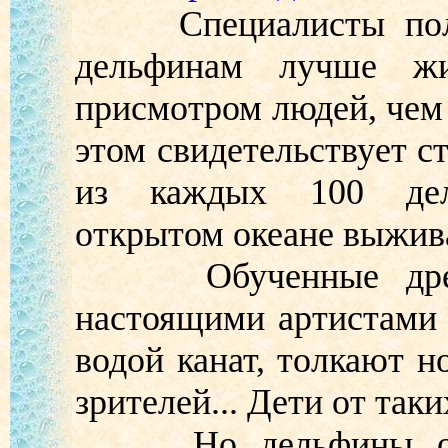
Специалисты пола
дельфинам лучше жи
присмотром людей, чем 
этом свидетельствует с
из каждых 100 де
открытом океане выжива
Обученные дрессир
настоящими артистами
водой канат, толкают н
зрителей... Дети от так
Но дельфины оказа