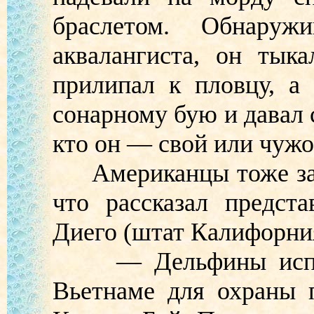
браслетом. Обнаруж
аквалангиста, он тык
прилипал к пловцу, а
сонарному бую и давал 
кто он — свой или чужо
Американцы тоже зани
что рассказал предст
Диего (штат Калифорни
— Дельфины исполь
Вьетнаме для охраны 