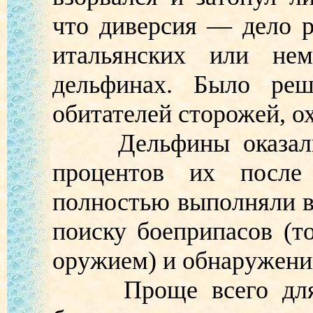
что диверсия — дело р
итальянских или не
дельфинах. Было реш
обитателей сторожей, о
Дельфины оказалис
процентов их после 
полностью выполняли в
поиску боеприпасов (т
оружием) и обнаружени
Проще всего для де