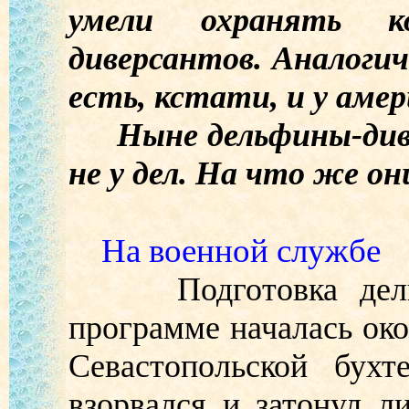
умели охранять 
диверсантов. Аналоги
есть, кстати, и у амер
Ныне дельфины-диве
не у дел. На что же о
На военной службе
Подготовка дельфи
программе началась окол
Севастопольской бухт
взорвался и затонул л