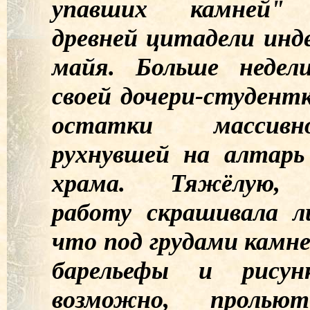
упавших камней" 
древней цитадели инд
майя. Больше неде
своей дочери-студент
остатки массив
рухнувшей на алтарь
храма. Тяжёлую, 
работу скрашивала л
что под грудами камн
барельефы и рисун
возможно, проль