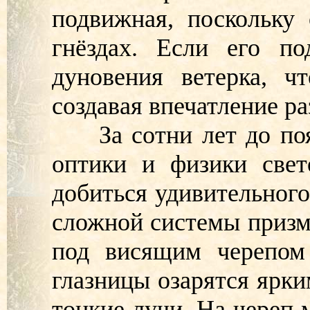
подвижная, поскольку
гнёздах. Если его по
дуновения ветерка, ч
создавая впечатление ра
За сотни лет до появ
оптики и физики свет
добиться удивительног
сложной системы призм,
под висящим черепом 
глазницы озарятся ярки
тонкие лучи. На череп 