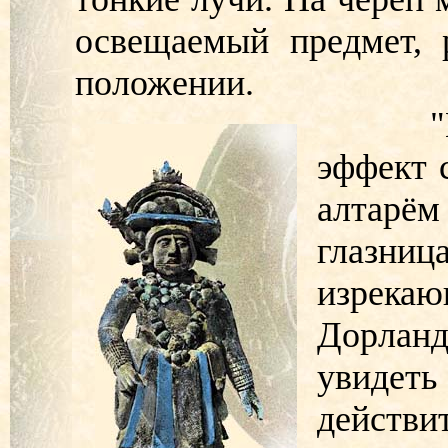
освещаемый предмет, 
положении.
"Можно
эффект 
алтар
глазни
изрекаю
Дорланд.
увидет
действи