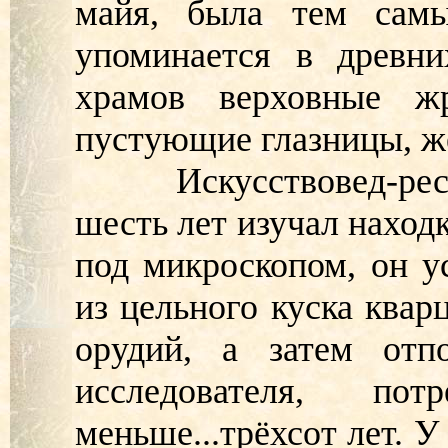
майя, была тем самы
упоминается в древни
храмов верховные ж
пустующие глазницы, ж
Искусствовед-реста
шесть лет изучал наход
под микроскопом, он у
из цельного куска квар
орудий, а затем отп
исследователя, п
меньше...трёхсот лет. 