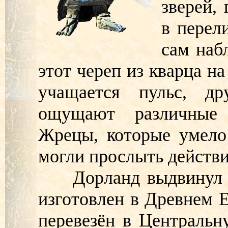
зверей,
в перел
сам наб
этот череп из кварца н
учащается пульс, д
ощущают различные 
Жрецы, которые умело
могли прослыть действ
Дорланд выдвинул ве
изготовлен в Древнем Е
перевезён в Центральн