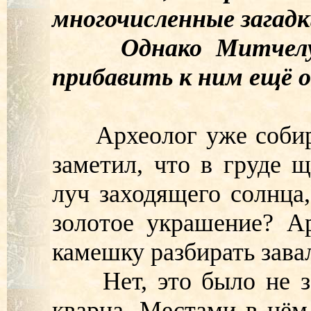
многочисленные загадк
Однако Митчелу-Х
прибавить к ним ещё о
Археолог уже собирал
заметил, что в груде 
луч заходящего солнца,
золотое украшение? А
камешку разбирать зава
Нет, это было не зол
кварца. Местами в нём