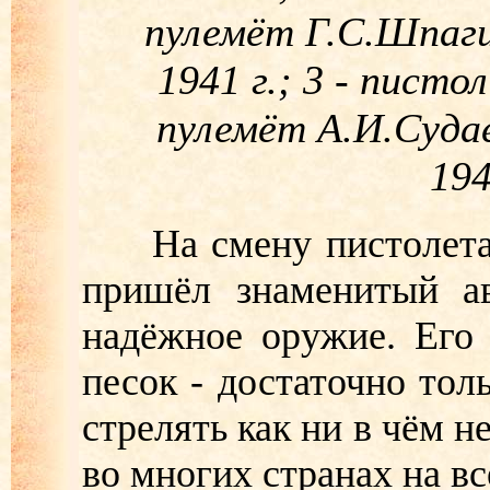
пулемёт Г.С.Шпаги
1941 г.; 3 - писто
пулемёт А.И.Суда
194
На смену пистолетам
пришёл знаменитый ав
надёжное оружие. Его
песок - достаточно тол
стрелять как ни в чём 
во многих странах на в