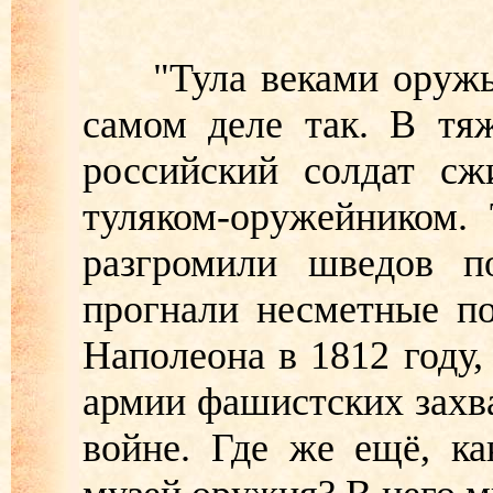
"Тула веками оружье к
самом деле так. В тя
российский солдат сж
туляком-оружейником.
разгромили шведов п
прогнали несметные п
Наполеона в 1812 году
армии фашистских захв
войне. Где же ещё, ка