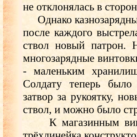
не отклонялась в сторон
Однако казнозарядные
после каждого выстрел
ствол новый патрон. 
многозарядные винтовк
- маленьким хранилищ
Солдату теперь было 
затвор за рукоятку, но
ствол, и можно было стр
К магазинным винто
трёхлинейка конструкто