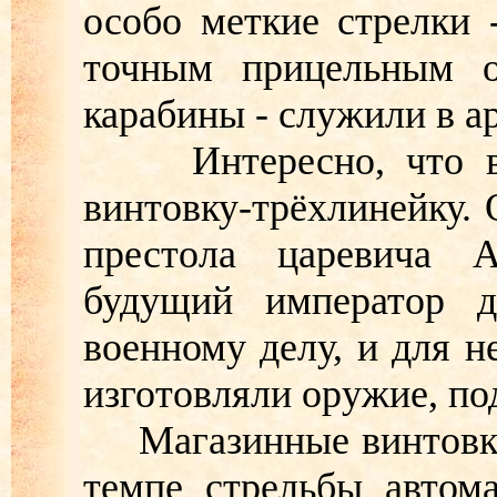
особо меткие стрелки 
точным прицельным о
карабины - служили в а
Интересно, что в м
винтовку-трёхлинейку. 
престола царевича А
будущий император д
военному делу, и для 
изготовляли оружие, по
Магазинные винтовки 
темпе стрельбы автом