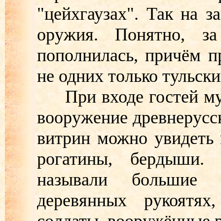
"цейхгаузах". Так на з
оружия. Понятно, з
пополнилась, причём п
не одних только тульски
При входе гостей муз
вооружение древнерусск
витрин можно увидеть 
рогатины, бердыши.
называли большие
деревянных рукоятях