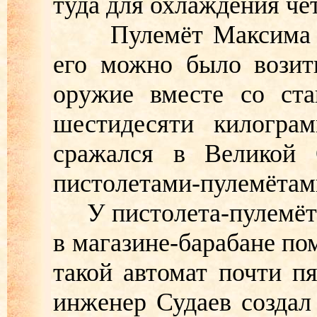
туда для охлаждения че
Пулемёт Максима пос
его можно было возить
оружие вместе со ст
шестидесяти килогра
сражался в Великой 
пистолетами-пулемёта
У пистолета-пулемёта
в магазине-барабане по
такой автомат почти п
инженер Судаев создал