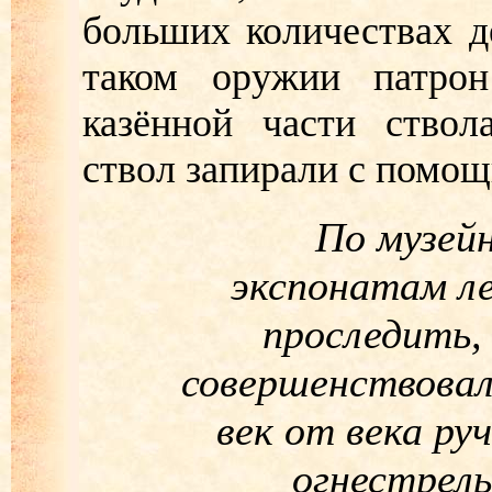
больших количествах д
таком оружии патрон
казённой части ствол
ствол запирали с помощ
По музей
экспонатам л
проследить,
совершенствовал
век от века ру
огнестрел