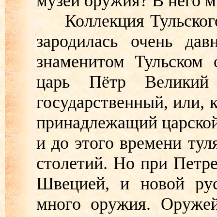
музей оружия? В него м
Коллекция Тульского 
зародилась очень дав
знаменитом Тульском 
царь Пётр Великий
государственный, или, к
принадлежащий царской 
и до этого времени тул
столетий. Но при Петре
Швецией, и новой ру
много оружия. Оружей