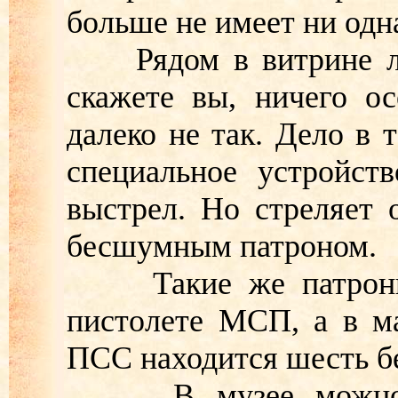
больше не имеет ни одна
Рядом в витрине леж
скажете вы, ничего о
далеко не так. Дело в 
специальное устройст
выстрел. Но стреляет
бесшумным патроном.
Такие же патроны и
пистолете МСП, а в ма
ПСС находится шесть б
В музее можно уви