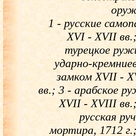
оруж
1 - русские само
XVI - XVII вв.;
турецкое руж
ударно-кремние
замком XVII - X
вв.; 3 - арабское р
XVII - XVIII вв.;
русская ру
мортира, 1712 г.;