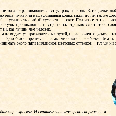
 тона, окрашивающие листву, траву и плоды. Зато зрачки любо
ю рысь, пума или наша домашняя кошка видят почти так же хор
ы усиливать слабый сумеречный свет. Под их сетчаткой расп
е лучи, проникающие внутрь глаза, отражаются от этого слоя,
 в 6 раз лучше, чем человек.
 не видим ультрафиолетовых лучей, плохо ориентируемся в темн
а чёрно-белое зрение, и семь миллионов колбочек (им м
инимать около пяти миллионов цветовых оттенков -- тут уж ни 
дим мир в красках. И считаем свой угол зрения нормальным