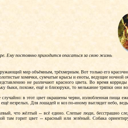
 шире. Ему постоянно приходится опасаться за свою жизнь
жающий мир объёмным, трёхмерным. Вот только его красочное
 золотистые хомячки, сумчатые крысы и еноты, ведущие ночной об
авлению не различают красного цвета. Во время корриды бы
льку быки, похоже, ещё и близоруки, то мелькание тряпки они 
лучайно: в этот цвет окрашены черви, излюбленная пища еже
ещё незрелых. Для лошадей и коз по-иному выглядит небо, ведь
ый, что жёлтый -- всё едино. Слепые люди, бесстрашно следу
кой там горит цвет -- красный или зелёный. Собака ориентиру