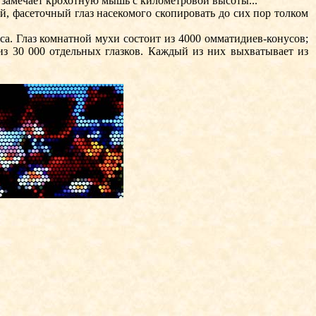
 замечает крохотную мышь с километровой высоты...
, фасеточный глаз насекомого скопировать до сих пор толком
 Глаз комнатной мухи состоит из 4000 омматидиев-конусов;
- из 30 000 отдельных глазков. Каждый из них выхватывает из