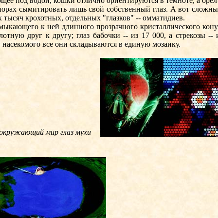
щее под водой, кошки отлично ориентируются в темноте, а орёл
орах сымитировать лишь свой собственный глаз. А вот сложный
 тысяч крохотных, отдельных "глазков" -- омматидиев.
ающего к ней длинного прозрачного кристаллического конуса.
отную друг к другу; глаз бабочки -- из 17 000, а стрекозы -
 насекомого все они складываются в единую мозаику.
окружающий мир глаз мухи