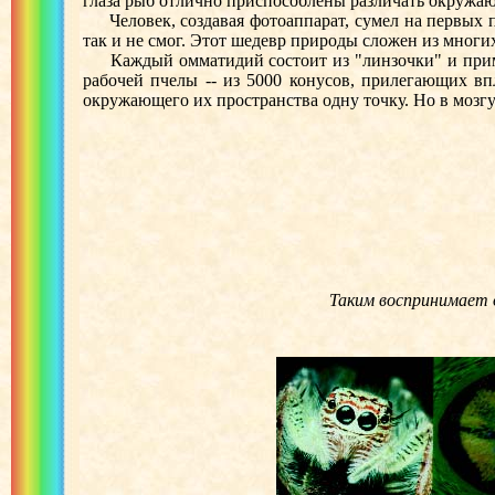
глаза рыб отлично приспособлены различать окружаю
Человек, создавая фотоаппарат, сумел на первых п
так и не смог. Этот шедевр природы сложен из многих
Каждый омматидий состоит из "линзочки" и примык
рабочей пчелы -- из 5000 конусов, прилегающих впл
окружающего их пространства одну точку. Но в мозгу
Таким воспринимает 