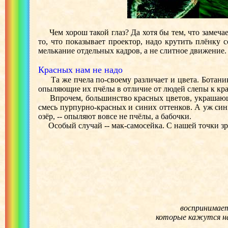
Чем хорош такой глаз? Да хотя бы тем, что замечает
то, что показывает проектор, надо крутить плёнку с
мелькание отдельных кадров, а не слитное движение.
Красных нам не надо
Та же пчела по-своему различает и цвета. Ботаник
опыляющие их пчёлы в отличие от людей слепы к крас
Впрочем, большинство красных цветов, украшающих н
смесь пурпурно-красных и синих оттенков. А уж син
озёр, -- опыляют вовсе не пчёлы, а бабочки.
Особый случай -- мак-самосейка. С нашей точки зре
воспринимае
которые кажутся на