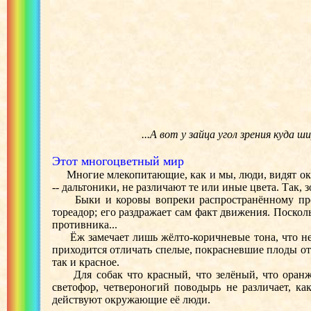
...А вот у зайца угол зрения куда
Этот многоцветный мир
Многие млекопитающие, как и мы, люди, видят окру
-- дальтоники, не различают те или иные цвета. Так,
Быки и коровы вопреки распространённому предст
тореадор; его раздражает сам факт движения. Поско
противника...
Ёж замечает лишь жёлто-коричневые тона, что не с
приходится отличать спелые, покрасневшие плоды от 
так и красное.
Для собак что красный, что зелёный, что оранжев
светофор, четвероногий поводырь не различает, ка
действуют окружающие её люди.