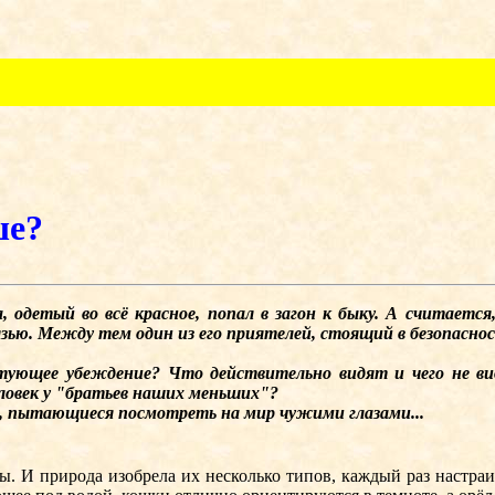
ше?
етый во всё красное, попал в загон к быку. А считается
язью. Между тем один из его приятелей, стоящий в безопасно
ющее убеждение? Что действительно видят и чего не вид
ловек у "братьев наших меньших"?
 пытающиеся посмотреть на мир чужими глазами...
 И природа изобрела их несколько типов, каждый раз настраи