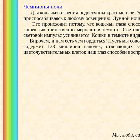
Чемпионы ночи
Для кошачьего зрения недоступны красные и зелёные
приспосабливаясь к любому освещению. Лунной ночь
Это происходит потому, что кошачьи глаза способн
кошек так таинственно мерцают в темноте. Световы
световой импульс усиливается. Кошки в темноте видят
Впрочем, и нам есть чем гордиться! Пусть мы совсем
содержит 123 миллиона палочек, отвечающих з
цветочувствительных клеток наш глаз способен воспр
Мы, люди, ви