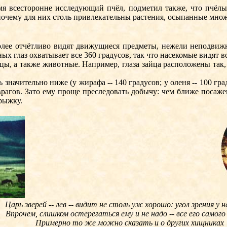
сесторонне исследующий пчёл, подметил также, что пчёлы 
почему для них столь привлекательны растения, осыпанные мно
е отчётливо видят движущиеся предметы, нежели неподвижны
ых глаз охватывает все 360 градусов, так что насекомые видят вс
 а также животные. Например, глаза зайца расположены так, ч
чительно ниже (у жирафа -- 140 градусов; у оленя -- 100 градус
врагов. Зато ему проще преследовать добычу: чем ближе посаже
прыжку.
Царь зверей -- лев -- видит не столь уж хорошо: угол зрения у не
Впрочем, слишком остерегаться ему и не надо -- все его самого
Примерно то же можно сказать и о других хищниках