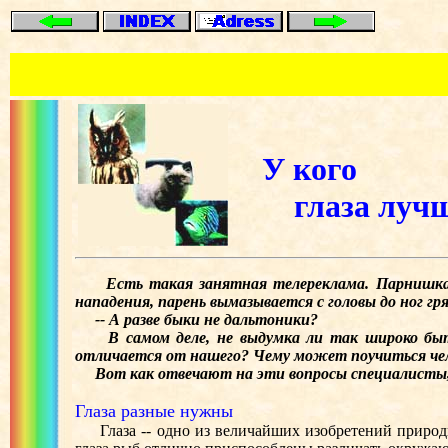
У кого
глаза луч
Есть такая занятная телереклама. Парнишка, од
нападения, парень вымазывается с головы до ног гр
-- А разве быки не дальтоники?
В самом деле, не выдумка ли так широко быту
отличается от нашего? Чему может поучиться че
Вот как отвечают на эти вопросы специалисты,
Глаза разные нужны
Глаза -- одно из величайших изобретений природы.