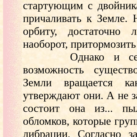
стартующим с двойник
причаливать к Земле. 
орбиту, достаточно 
наоборот, притормозить
Однако и серьез
возможность существ
Земли вращается к
утверждают они. А не з
состоит она из... п
обломков, которые груп
либрации. Согласно з