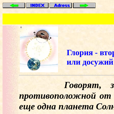
Глория - вто
или досужи
Говорят, за Со
противоположной от 
еще одна планета Солн