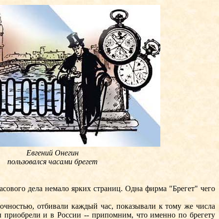
Евгений Онегин
пользовался часами брегет
сового дела немало ярких страниц. Одна фирма "Брегет" чего
очностью, отбивали каждый час, показывали к тому же числа
ы приобрели и в России -- припомним, что именно по брегету