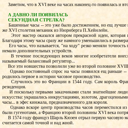
Заметим, что в XVI веке на часах наконец-то появилась и вто
А ДАВНО ЛИ ПОЯВИЛАСЬ
СЕКУНДНАЯ СТРЕЛКА?
Башенные часы -- это уже было достижением, но ещ лучше им
же XVI столетия механик из Нюрнберга П.Хейнлейн.
Этот мастер оказался автором прекрасной идеи, которая ис
Благодаря этому часы сразу же намного уменьшились в размера
Его часы, что называется, "на ходу" резко меняли точность 
немало дополнительных устройств.
В течение последующих веков многие изобретатели внесли в
называемый балансовый регулятор...
Все эти новшества позволили уже во второй половине XVIII в
Однако постоянный спрос на часы появился ещ раньше -- в 
родилось первое в истории часовое производство.
Случилось это во Франции в 1544 году. Сам король Франци
резиденция.
И поскольку первыми заказчиками стали знатнейшие люди ко
искусства: украшались инкрустациями, золотом, драгоценным
часы... в эфес кинжала, предназначенного для короля.
Однако вскоре центр производства часов переместился из 
были гугенотами, а Францию второй половины XVI века потряс
В 1574 году француз Шарль Кюзен отрыл первую часовую маст
считается самой точной и над жной.