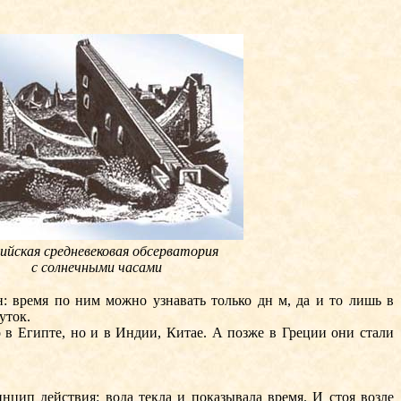
ийская средневековая обсерватория
с солнечными часами
 время по ним можно узнавать только дн м, да и то лишь в
уток.
в Египте, но и в Индии, Китае. А позже в Греции они стали
цип действия: вода текла и показывала время. И стоя возле