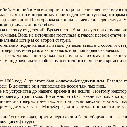
ибий, живший в Александрии, построил великолепную клепсидр
лько часами, но и подлинным произведением искусства, которым 
ре-колонне. По сторонам колонны размещались две статуи. У одн
 цилиндрическом циферблате.
палочку от делений. Время шло... А когда сутки заканчивались,
ным. Вода из источника поступала к глазам первой статуи и 
тикальным штыр м со второй статуей.
епенно поднималась вс выше, увлекая вместе с собой и стат
отверстие, вода разом выливалась, и вс повторялось сначала...
ч т объ ма воды ш л буквально на капли. Поэтому и погрешнос
самым подходящим устройством для точного измерения времени о
1003 год. А до этого был монахом-бенедиктинцем. Легенда гла
сы. В действие они приводились весом тяж лых гирь.
их устройства до нашего времени не дошли. Поэтому некоторы
ительным устройством. Возможно, это был механизм боя, к кото
олне достоверно известно, что они были механическими. Тя
ромоздкими: как и в Магдебурге, они занимали ни много ни м
пейских городах, прич м нередко они были оборудованы разли
вижущиеся фигуры.
 только одна. И точность е была очень относительная. В сутки 