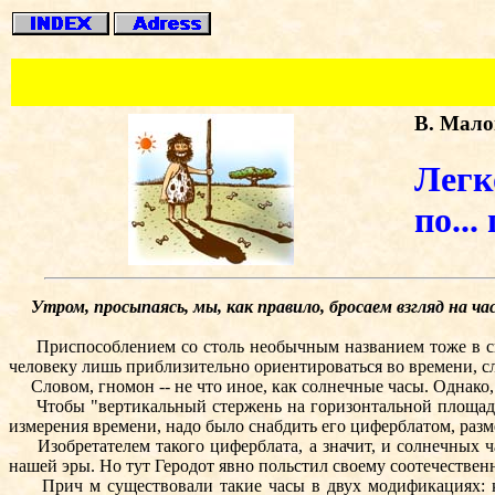
В. Мало
Легк
по...
Утром, просыпаясь, мы, как правило, бросаем взгляд на час
Приспособлением со столь необычным названием тоже в свою
человеку лишь приблизительно ориентироваться во времени, сле
Словом, гномон -- не что иное, как солнечные часы. Однако,
Чтобы "вертикальный стержень на горизонтальной площадке"
измерения времени, надо было снабдить его циферблатом, разме
Изобретателем такого циферблата, а значит, и солнечных ч
нашей эры. Но тут Геродот явно польстил своему соотечествен
Прич м существовали такие часы в двух модификациях: как