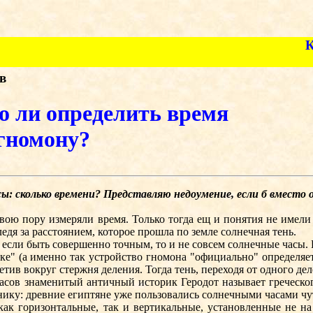
в
о ли определить время
 гномону?
ы: сколько времени? Представляю недоумение, если б вместо 
 пору измеряли время. Только тогда ещ и понятия не имели о 
дя за расстоянием, которое прошла по земле солнечная тень.
 если быть совершенно точным, то и не совсем солнечные часы.
 (а именно так устройство гномона "официально" определяет
тив вокруг стержня деления. Тогда тень, переходя от одного дел
асов знаменитый античный историк Геродот называет греческо
нику: древние египтяне уже пользовались солнечными часами чут
 горизонтальные, так и вертикальные, установленные не на п