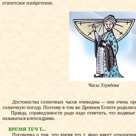
египетское изобретение.
Часы Улукбека
Достоинства солнечных часов очевидны -- они очень прост
солнечную погоду. Поэтому в том же Древнем Египте родились
Правда, справедливости ради надо отметить, что водяные ч
называться клепсидрами.
ВРЕМЯ ТЕЧ Т...
Поговорка о том, что время теч т, явно имеет отношение к