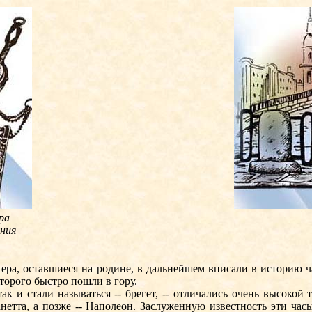
ра
ния
ра, оставшиеся на родине, в дальнейшем вписали в историю ча
оторого быстро пошли в гору.
 стали называться -- брегет, -- отличались очень высокой т
нетта, а позже -- Наполеон. Заслуженную известность эти час