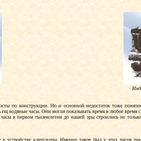
Инд
ы по конструкции. Но и основной недостаток тоже понятен:
 ещ водяные часы. Они могли показывать время в любое время с
асы в первом тысячелетии до нашей эры строились не только 
 устройству клепсидры. Именно таков был у этих часов прин