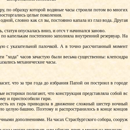
у, по образцу которой водяные часы строили потом во многих
восторгались целые поколения.
ой, словно как сл зы, постоянно капала из глаз вода. Другая
 статуя опускалась вниз, и отсч т начинался заново.
по капелькам постепенно заполняла внутренний резервуар. На
ую с указательной палочкой. А в точно рассчитанный момент
ти "хода" часов зачастую были весьма существенны: клепсидра
казались механические часы.
сит, что за три года до избрания Папой он построил в городе
е историки полагают, что конструкция представляла собой вс
рому и приспособили гири.
жесть их гирь приводила в движение сложный шестер ночный
ало целую башню. Поэтому и распространилось в конце концов
чными дополнениями. На часах Страсбургского собора, сооруж
часы могли отставать или убегать впер д минут на тридцать.