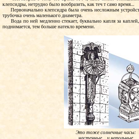
клепсидры, нетрудно было вообразить, как теч т само время...
Первоначально клепсидра была очень несложным устройством:
трубочка очень маленького диаметра.
Вода по ней медленно стекает, буквально капля за каплей, 
поднимается, тем больше натекло времени.
Это тоже солнечные часы:
настенные... и напольные