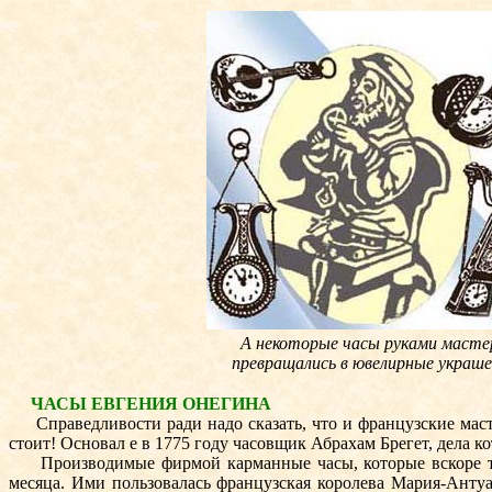
А некоторые часы руками масте
превращались в ювелирные украше
ЧАСЫ ЕВГЕНИЯ ОНЕГИНА
Справедливости ради надо сказать, что и французские масте
стоит! Основал е в 1775 году часовщик Абрахам Брегет, дела к
Производимые фирмой карманные часы, которые вскоре так и
месяца. Ими пользовалась французская королева Мария-Антуа