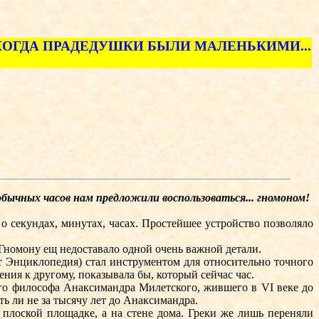
КОГДА ПРАДЕДУШКИ БЫЛИ МАЛЕНЬКИМИ...
обычных часов нам предложили воспользоваться... гномоном!
секундах, минутах, часах. Простейшее устройство позволяло
 Гномону ещ недоставало одной очень важной детали.
 Энциклопедия) стал инструментом для относительно точного
ения к другому, показывала бы, который сейчас час.
го философа Анаксимандра Милетского, жившего в VI веке до
ь ли не за тысячу лет до Анаксимандра.
лоской площадке, а на стене дома. Греки же лишь переняли