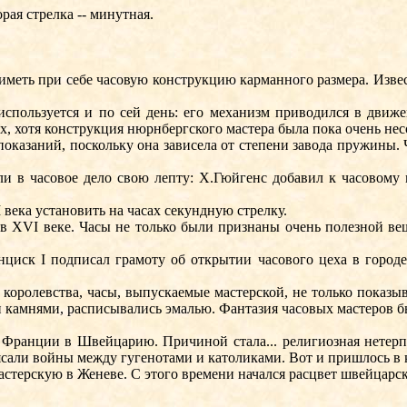
рая стрелка -- минутная.
еть при себе часовую конструкцию карманного размера. Извест
пользуется и по сей день: его механизм приводился в движе
х, хотя конструкция нюрнбергского мастера была пока очень не
показаний, поскольку она зависела от степени завода пружины.
 часовое дело свою лепту: Х.Гюйгенс добавил к часовому мех
ека установить на часах секундную стрелку.
XVI веке. Часы не только были признаны очень полезной вещь
ск I подписал грамоту об открытии часового цеха в городе Б
ролевства, часы, выпускаемые мастерской, не только показыв
и камнями, расписывались эмалью. Фантазия часовых мастеров 
Франции в Швейцарию. Причиной стала... религиозная нетер
али войны между гугенотами и католиками. Вот и пришлось в к
ерскую в Женеве. С этого времени начался расцвет швейцарск