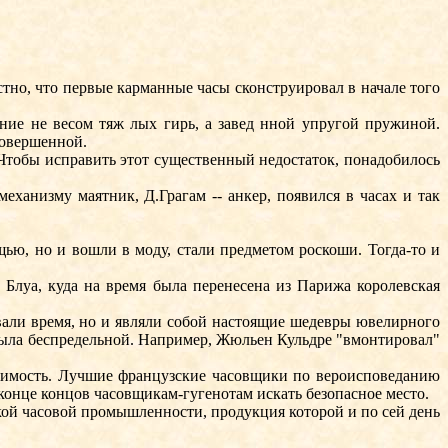
но, что первые карманные часы сконструировал в начале того
ние не весом тяж лых гирь, а завед нной упругой пружиной.
совершенной.
 Чтобы исправить этот существенный недостаток, понадобилось
анизму маятник, Д.Грагам -- анкер, появился в часах и так
ю, но и вошли в моду, стали предметом роскоши. Тогда-то и
луа, куда на время была перенесена из Парижа королевская
али время, но и являли собой настоящие шедевры ювелирного
была беспредельной. Например, Жюльен Кульдре "вмонтировал"
пимость. Лучшие французские часовщики по вероисповеданию
онце концов часовщикам-гугенотам искать безопасное место.
ой часовой промышленности, продукция которой и по сей день