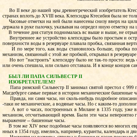
Во II веке до нашей эры древнегреческий изобретатель Ктес
странах вплоть до XVIII века. Клепсидра Ктесибия была не то
Часовые отметки на ней были нанесены снизу вверх на цилинд
держала в руке палочку, указывая на определ нную отметку на
В течение дня статуя поднималась вс выше и выше, не отрывая 
Внутреннее же устройство клепсидры было простым и остроум
поверхности воды в резервуаре плавала пробка, связанная вер
И по мере того, как воды становилось больше, пробка пост
механизм, связанный с этой же пробкой, открывал в резервуаре 
Но вот "настроить" клепсидру было не так-то просто: ведь с
или очень спешила, или сильно отставала. И в конце концов 
БЫЛ ЛИ ПАПА СИЛЬВЕСТР II
ИЗОБРЕТАТЕЛЕМ?
Папа римский Сильвестр II занимал святой престол с 999 по 
Магдебурге самые первые в истории механические башенные ча
Правда, ни сами часы, ни сколь-нибудь подробное описание 
-таки не механические, а водяные часы. Но с каким-то дополн
А вот о часах, построенных в Милане в 1335 году, уже вп
механизм, отсчитывающий время. Были эти часы невероятно г
выражение -- башенные часы.
В том же XIV веке подобные часы появляются во многих евро
нных в 1354 году, имелись, например, куранты, календарь и д
Несмотря на размеры, стрелка у башенных часов поначалу была